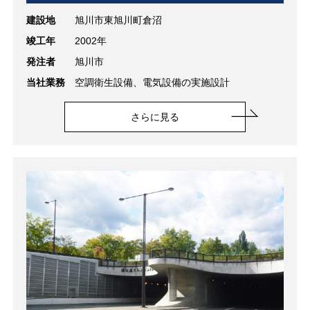
建設地
旭川市東旭川町倉沼
竣工年
2002年
発注者
旭川市
当社業務
空調衛生設備、電気設備の実施設計
さらに見る