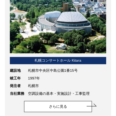
札幌コンサートホール Kitara
建設地
札幌市中央区中島公園1番15号
竣工年
1997年
発注者
札幌市
当社業務
空調設備の基本・実施設計・工事監理
さらに見る