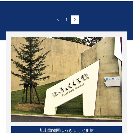
<
1
2
旭山動物園ほっきょくぐま館